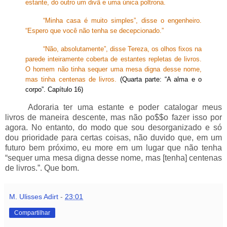
estante, do outro um divã e uma única poltrona.
_____
“Minha casa é muito simples”, disse o engenheiro.
“Espero que você não tenha se decepcionado.”
_____
“Não, absolutamente”, disse Tereza, os olhos fixos na
parede inteiramente coberta de estantes repletas de livros.
O homem não tinha sequer uma mesa digna desse nome,
mas tinha centenas de livros.
(Quarta parte: “A alma e o
corpo”. Capítulo 16)
_____
Adoraria ter uma estante e poder catalogar meus
livros de maneira descente, mas não po$$o fazer isso por
agora. No entanto, do modo que sou desorganizado e só
dou prioridade para certas coisas, não duvido que, em um
futuro bem próximo, eu more em um lugar que não tenha
“sequer uma mesa digna desse nome, mas [tenha] centenas
de livros.”. Que bom.
M. Ulisses Adirt
-
23:01
Compartilhar