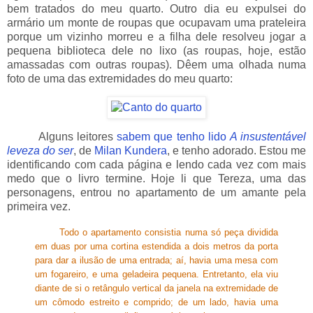
bem tratados do meu quarto. Outro dia eu expulsei do
armário um monte de roupas que ocupavam uma prateleira
porque um vizinho morreu e a filha dele resolveu jogar a
pequena biblioteca dele no lixo (as roupas, hoje, estão
amassadas com outras roupas). Dêem uma olhada numa
foto de uma das extremidades do meu quarto:
_____
Alguns leitores
sabem que
tenho lido
A insustentável
leveza do ser
, de
Milan Kundera
, e tenho adorado. Estou me
identificando com cada página e lendo cada vez com mais
medo que o livro termine. Hoje li que Tereza, uma das
personagens, entrou no apartamento de um amante pela
primeira vez.
_____
Todo o apartamento consistia numa só peça dividida
em duas por uma cortina estendida a dois metros da porta
para dar a ilusão de uma entrada; aí, havia uma mesa com
um fogareiro, e uma geladeira pequena. Entretanto, ela viu
diante de si o retângulo vertical da janela na extremidade de
um cômodo estreito e comprido; de um lado, havia uma