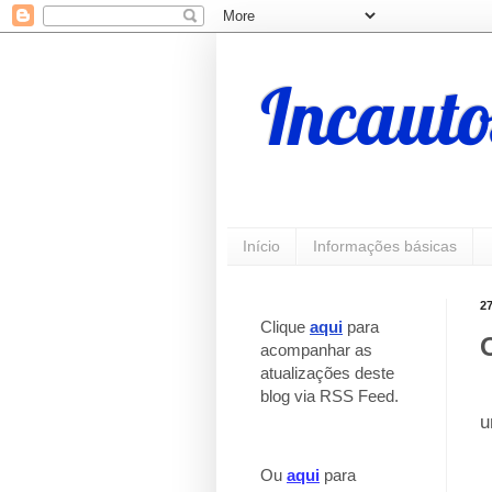
Incauto
Início
Informações básicas
2
Clique
aqui
para
acompanhar as
atualizações deste
blog via RSS Feed.
_
u
_
_
Ou
aqui
para