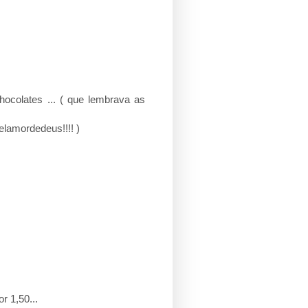
ocolates ... ( que lembrava as
Pelamordedeus!!!! )
r 1,50...