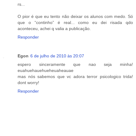
rs...
O pior é que eu tento não deixar os alunos com medo. Só
que o “continho” é real... como eu dei risada qdo
aconteceu, achei q valia a publicação.
Responder
Egon
6 de julho de 2010 às 20:07
espero sinceramente que nao seja minha!
euahuehauehueheuaheauae
mas nós sabemos que vc adora terror psicologico trida!
dont worry!
Responder