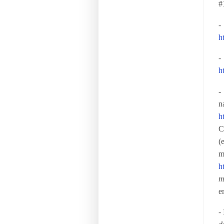
#
-
h
-
h
-
h
C
(
m
h
m
-