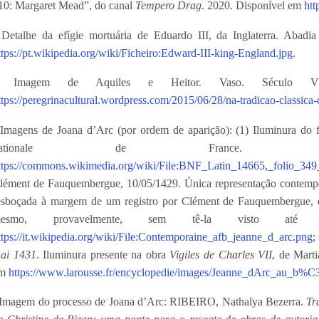
10: Margaret Mead”, do canal
Tempero Drag
. 2020. Disponível em
ht
 Detalhe da efígie mortuária de Eduardo III, da Inglaterra. Abadi
ttps://pt.wikipedia.org/wiki/Ficheiro:Edward-III-king-England.jpg
.
 Imagem de Aquiles e Heitor. Vaso. Século V 
ttps://peregrinacultural.wordpress.com/2015/06/28/na-tradicao-classica-d
 Imagens de Joana d’Arc (por ordem de aparição): (1) Iluminura do 
nationale de France. Di
ttps://commons.wikimedia.org/wiki/File:BNF_Latin_14665,_folio_34
lément de Fauquembergue, 10/05/1429. Única representação contemp
esboçada à margem de um registro por Clément de Fauquembergue, e
esmo, provavelmente, sem tê-la visto até e
ttps://it.wikipedia.org/wiki/File:Contemporaine_afb_jeanne_d_arc.png
;
ai 1431
. Iluminura presente na obra
Vigiles de Charles VII
, de Mart
em
https://www.larousse.fr/encyclopedie/images/Jeanne_dArc_au_b
 Imagem do processo de Joana d’Arc: RIBEIRO, Nathalya Bezerra.
Tr