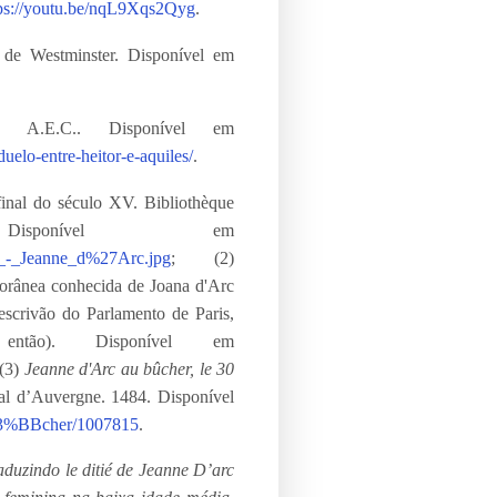
tps://youtu.be/nqL9Xqs2Qyg
.
a de Westminster. Disponível em
A.E.C.. Disponível em
uelo-entre-heitor-e-aquiles/
.
final do século XV. Bibliothèque
sponível em
9_-_Jeanne_d%27Arc.jpg
; (2)
orânea conhecida de Joana d'Arc
scrivão do Parlamento de Paris,
ntão). Disponível em
 (3)
Jeanne d'Arc au bûcher, le 30
ial d’Auvergne. 1484. Disponível
%C3%BBcher/1007815
.
aduzindo le ditié de Jeanne D’arc