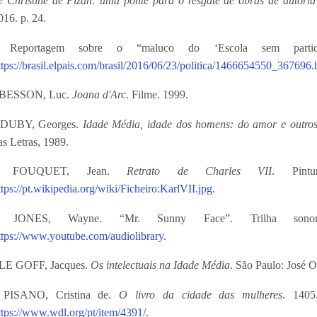
e Christine de Pizan: uma ponte para o resgate de obras de autori
016. p. 24.
 Reportagem sobre o “maluco do ‘Escola sem partid
ttps://brasil.elpais.com/brasil/2016/06/23/politica/1466654550_367696.
 BESSON, Luc.
Joana d'Arc
. Filme. 1999.
 DUBY, Georges.
Idade Média, idade dos homens: do amor e outros
as Letras, 1989.
- FOUQUE
T, Jean.
Retrato de Charles VII
. Pint
ttps://pt.wikipedia.org/wiki/Ficheiro:KarlVII.jpg
.
 JONES, Wayne. “Mr. Sunny Face”. Trilha sonor
ttps://www.youtube.com/audiolibrary
.
 LE GOFF, Jacques.
Os intelectuais na Idade Média
. São Paulo: José 
 PISANO, Cristina de.
O livro da cidade das mulheres
. 1405
ttps://www.wdl.org/pt/item/4391/
.