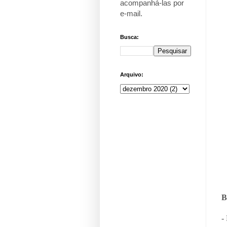
acompanhá-las por
e-mail
.
Busca:
Arquivo:
B
-