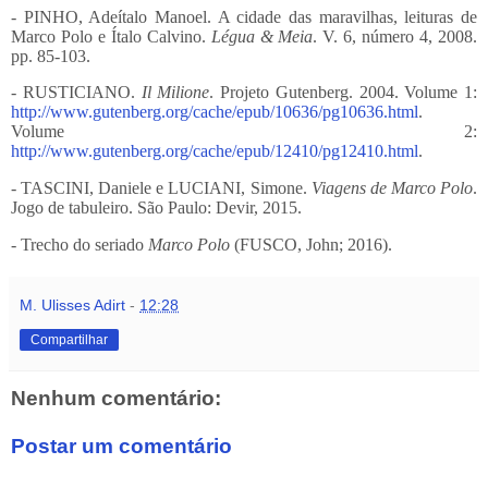
- PINHO, Adeítalo Manoel. A cidade das maravilhas, leituras de
Marco Polo e Ítalo Calvino.
Légua & Meia
. V. 6, número 4, 2008.
pp. 85-103.
- RUSTICIANO.
Il Milione
. Projeto Gutenberg. 2004. Volume 1:
http://www.gutenberg.org/cache/epub/10636/pg10636.html
.
Volume 2:
http://www.gutenberg.org/cache/epub/12410/pg12410.html
.
- TASCINI, Daniele e LUCIANI, Simone.
Viagens de Marco Polo
.
Jogo de tabuleiro. São Paulo: Devir, 2015.
- Trecho do seriado
Marco Polo
(FUSCO, John; 2016).
M. Ulisses Adirt
-
12:28
Compartilhar
Nenhum comentário:
Postar um comentário