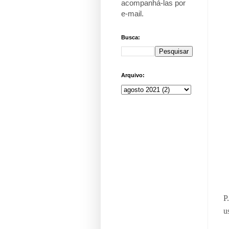
acompanhá-las por
e-mail
.
Busca:
Arquivo:
P
u