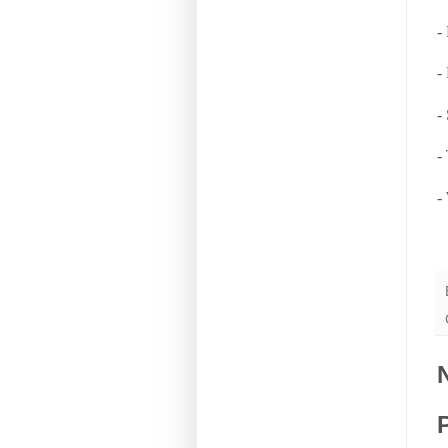
-
-
-
-
-