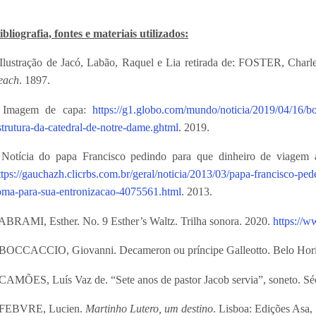
ibliografia, fontes e materiais utilizados:
 Ilustração de Jacó, Labão, Raquel e Lia retirada de: FOSTER, Charl
each
. 1897.
 Imagem de capa:
https://g1.globo.com/mundo/noticia/2019/04/16/bo
strutura-da-catedral-de-notre-dame.ghtml
.
2019.
 Notícia do papa Francisco pedindo para que dinheiro de viagem
ttps://gauchazh.clicrbs.com.br/geral/noticia/2013/03/papa-francisco-pe
oma-para-sua-entronizacao-4075561.html
. 2013.
 ABRAMI, Esther. No. 9 Esther’s Waltz. Trilha sonora. 2020.
https://w
 BOCCACCIO, Giovanni. Decameron ou príncipe Galleotto. Belo Horiz
 CAMÕES, Luís Vaz de. “Sete anos de pastor Jacob servia”, soneto. S
 FEBVRE, Lucien.
Martinho Lutero, um destino
. Lisboa: Edições Asa,