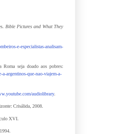
es.
Bible Pictures and What They
mbeiros-e-especialistas-analisam-
 a Roma seja doado aos pobres:
de-a-argentinos-que-nao-viajem-a-
ww.youtube.com/audiolibrary
.
onte: Crisálida, 2008.
éculo XVI.
 1994.