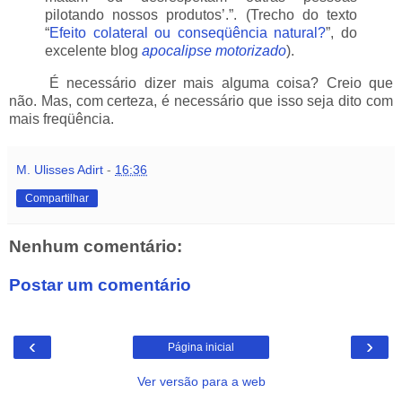
pilotando nossos produtos’.”. (Trecho do texto
“
Efeito colateral ou conseqüência natural?
”, do
excelente blog
apocalipse motorizado
).
_____
É necessário dizer mais alguma coisa? Creio que
não. Mas, com certeza, é necessário que isso seja dito com
mais freqüência.
M. Ulisses Adirt
-
16:36
Compartilhar
Nenhum comentário:
Postar um comentário
‹
›
Página inicial
Ver versão para a web