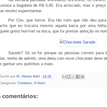
ustava a bagatela de R$ 0,85. Era arriscado, mas o preço
ue resolvi experimentar.
____
Por Clio, que horror. Era tão ruim que não deu para
acho que eu trocaria mesmo aquela barra por uma folha
quele gosto horrível na boca, que fui prestar atenção no no
____
Sarado? Só se for porque as pessoas correm para b
as, tenho de admitir, uma dieta com esse chocolate deve d
e ganhar uns quilinhos a mais.
Escrito por
M. Ulisses Adirt
-
15:25
Categorias:
Cotidiano
,
O Autor
5 comentários: