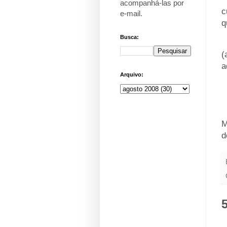
acompanhá-las por
c
e-mail
.
q
Busca:
_
(
a
Arquivo:
_
M
d