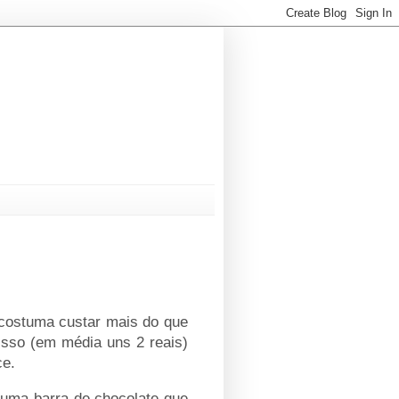
costuma custar mais do que
isso (em média uns 2 reais)
ce.
 uma barra de chocolate que