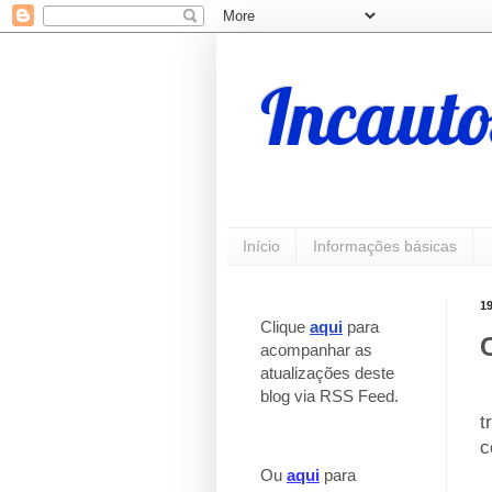
Incauto
Início
Informações básicas
1
Clique
aqui
para
acompanhar as
atualizações deste
blog via RSS Feed.
_
t
c
Ou
aqui
para
_