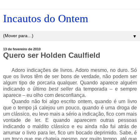
Incautos do Ontem
▼
13 de fevereiro de 2010
Quero ser Holden Caulfield
___
Adoro indicações de livros. Adoro mesmo, no duro. Só
que os livros têm de ser bons de verdade, não podem ser
algum tipo de porcaria qualquer. Quando aparece alguém
indicando o último
best seller
da temporada – e sempre
aparece – eu olho com desconfiança.
___
Quando não foi algo escrito ontem, quando é um livro
que o tempo já calejou um pouco, quando é uma droga de
um clássico, eu levo mais a sério a indicação, fico com mais
vontade de ler. E quando aparecem outras pessoas
indicando o maldito clássico e eu ainda não fui atrás de
arrumar o livro para ler, fico um bocado deprimido. Sabe, é
um troço que me chateia mesmo, por muito tempo, até que