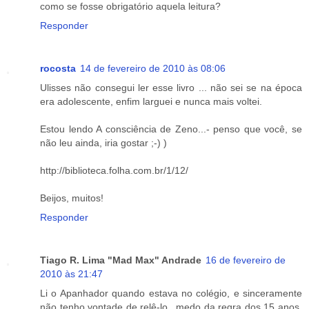
como se fosse obrigatório aquela leitura?
Responder
rocosta
14 de fevereiro de 2010 às 08:06
Ulisses não consegui ler esse livro ... não sei se na época
era adolescente, enfim larguei e nunca mais voltei.
Estou lendo A consciência de Zeno...- penso que você, se
não leu ainda, iria gostar ;-) )
http://biblioteca.folha.com.br/1/12/
Beijos, muitos!
Responder
Tiago R. Lima "Mad Max" Andrade
16 de fevereiro de
2010 às 21:47
Li o Apanhador quando estava no colégio, e sinceramente
não tenho vontade de relê-lo...medo da regra dos 15 anos,