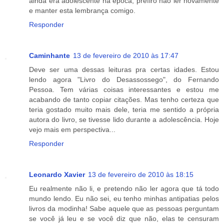
ainda era adolescente na época, prefiro não ler novamente
e manter esta lembrança comigo.
Responder
Caminhante
13 de fevereiro de 2010 às 17:47
Deve ser uma dessas leituras pra certas idades. Estou
lendo agora "Livro do Desassossego", do Fernando
Pessoa. Tem várias coisas interessantes e estou me
acabando de tanto copiar citações. Mas tenho certeza que
teria gostado muito mais dele, teria me sentido a própria
autora do livro, se tivesse lido durante a adolescência. Hoje
vejo mais em perspectiva...
Responder
Leonardo Xavier
13 de fevereiro de 2010 às 18:15
Eu realmente não li, e pretendo não ler agora que tá todo
mundo lendo. Eu não sei, eu tenho minhas antipatias pelos
livros da modinha! Sabe aquele que as pessoas perguntam
se você já leu e se você diz que não, elas te censuram