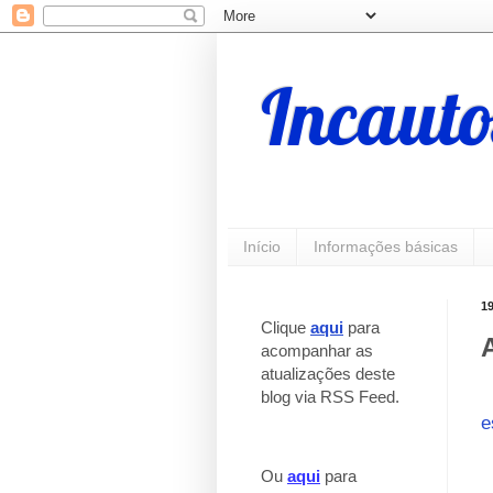
Incauto
Início
Informações básicas
19
Clique
aqui
para
acompanhar as
atualizações deste
blog via RSS Feed.
_
e
_
Ou
aqui
para