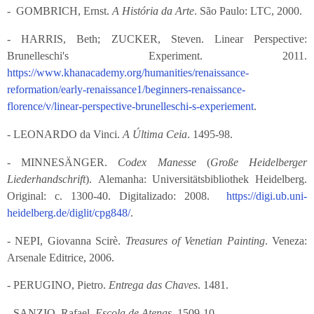
- GOMBRICH, Ernst.
A História da Arte
. São Paulo: LTC, 2000.
- HARRIS, Beth; ZUCKER, Steven. Linear Perspective:
Brunelleschi's Experiment. 2011.
https://www.khanacademy.org/humanities/renaissance-
reformation/early-renaissance1/beginners-renaissance-
florence/v/linear-perspective-brunelleschi-s-experiement
.
- LEONARDO da Vinci.
A Última Ceia
. 1495-98.
- MINNESÄNGER.
Codex Manesse
(
Große Heidelberger
Liederhandschrift
).
Alemanha: Universitätsbibliothek Heidelberg.
Original: c. 1300-40. Digitalizado: 2008.
https://digi.ub.uni-
heidelberg.de/diglit/cpg848/
.
- NEPI, Giovanna Scirè.
Treasures of Venetian Painting
.
Veneza:
Arsenale Editrice, 2006.
- PERUGINO, Pietro.
Entrega das Chaves
. 1481.
- SANZIO, Rafael.
Escola de Atenas
. 1509-10.