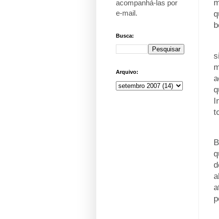
m
acompanhá-las por
e-mail
.
q
b
Busca:
_
s
m
Arquivo:
a
q
I
t
_
B
q
d
a
a
p
_