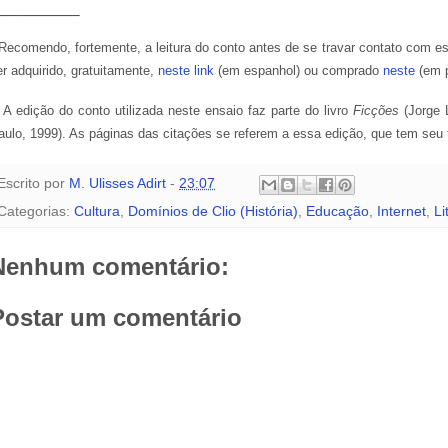
_________
 Recomendo, fortemente, a leitura do conto antes de se travar contato com es
er adquirido, gratuitamente,
neste link
(em espanhol) ou comprado
neste
(em p
* A edição do conto utilizada neste ensaio faz parte do livro
Ficções
(Jorge 
aulo, 1999). As páginas das citações se referem a essa edição, que tem seu t
Escrito por
M. Ulisses Adirt
-
23:07
Categorias:
Cultura
,
Domínios de Clio (História)
,
Educação
,
Internet
,
Li
Nenhum comentário:
Postar um comentário