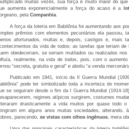
ultiplicado muitas vezes, sua força é muito maior do que 
ue aumenta exponencialmente a força do acaso é a
lo
orgeano, pela
Companhia
.
____
A força da loteria em Babilônia foi aumentando aos pou
imples prêmios com elementos pecuniários ela passou, ta
enos afortunados, multas e, depois, castigos e, mais t
contecimentos da vida de todos: as tarefas que teriam d
uem obedeceriam, se seriam mutilados ou realizados nos 
nfluía, realmente, na vida de todos, pois, com o aumento 
ornou “secreta, gratuita e geral” e aboliu “a venda mercenária
____
Publicado em 1941, início da II Guerra Mundial (1939
abilônia” pode ter simbolizado toda a incerteza do mome
ue se seguiram desde o fim da I Guerra Mundial (1914-18
esaparecerem, regimes atípicos surgirem, costumes muda
lteraram drasticamente a vida muitos por quase todo o
tingiram em alguns anos muitas sociedades, alterando, à
obres, parecendo,
se vistas com olhos ingênuos
, mera ob
____
Uma das principais características da loteria babilôn