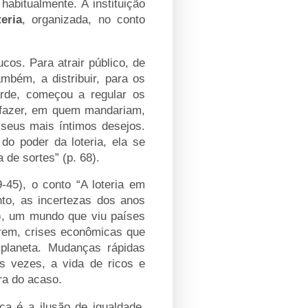
habitualmente. A instituição
teria
, organizada, no conto
cos. Para atrair público, de
mbém, a distribuir, para os
arde, começou a regular os
e fazer, em quem mandariam,
seus mais íntimos desejos.
do poder da loteria, ela se
 de sortes” (p. 68).
-45), o conto “A loteria em
nto, as incertezas dos anos
), um mundo que viu países
rem, crises econômicas que
 planeta. Mudanças rápidas
s vezes, a vida de ricos e
ra do acaso.
ica é a ilusão de igualdade.