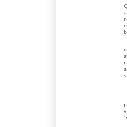
Q
a
n
e
b
_
d
a
n
a
s
_
p
v
“