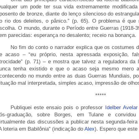
ualquer um pode ter sua vida extremamente modificada 
posento de bronze, diante do lenço silencioso do estrangula
o rio dos deleites, o pânico.” (p. 65). O problema é que
scolha. O mundo, durante o Período entre Guerras (1918-
em parecidas: esperança no desalento; receio na bonança.
____
No fim do conto o narrador explica que os costumes 
e acaso – “eu próprio, nesta apressada exposição, fals
trocidade” (p. 71) – e mostra que talvez a reguladora da 
unca tenha existido e que o acaso seja mesmo mero a
contecendo no mundo entre as duas Guerras Mundiais, po
ituação mal interpretada, simples acaso, impressão de olhos
*****
____
Publiquei este ensaio pois o professor
Idelber Avelar
ós-graduação, sobre Borges, em Tulane e convidou 
irtualmente das discussões a publicar nesta segunda-feira
A loteria em Babilônia” (indicação do
Alex
). Espero que este 