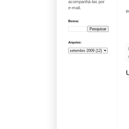
acompanhá-las por
_
e-mail
.
e
Busca:
Arquivo: