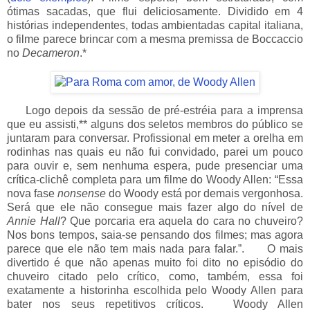
ótimas sacadas, que flui deliciosamente. Dividido em 4
histórias independentes, todas ambientadas capital italiana,
o filme parece brincar com a mesma premissa de Boccaccio
no
Decameron
.*
___
Logo depois da sessão de pré-estréia para a imprensa
que eu assisti,** alguns dos seletos membros do público se
juntaram para conversar. Profissional em meter a orelha em
rodinhas nas quais eu não fui convidado, parei um pouco
para ouvir e, sem nenhuma espera, pude presenciar uma
crítica-clichê completa para um filme do Woody Allen: “Essa
nova fase
nonsense
do Woody está por demais vergonhosa.
Será que ele não consegue mais fazer algo do nível de
Annie Hall
? Que porcaria era aquela do cara no chuveiro?
Nos bons tempos, saia-se pensando dos filmes; mas agora
parece que ele não tem mais nada para falar.”.
___
O mais
divertido é que não apenas muito foi dito no episódio do
chuveiro citado pelo crítico, como, também, essa foi
exatamente a historinha escolhida pelo Woody Allen para
bater nos seus repetitivos críticos.
___
Woody Allen