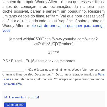
também do próprio Woody Allen – é para que esses críticos,
antes de começarem as reclamações da maneira mais
clichê possível, parem e pensem um pouquinho. Respirem
um tanto depois do filme, reflitam. Vai que hora dessas você
está por aí, recitando toda a sua “sapiência” sobre a obra de
Woody Allen, e
ele sai de um canto qualquer para corrigir
você
.
[embed width="500"]http://www.youtube.com/watch?
v=OpIYz8tfGjY[/embed]
#####
P.S.: Eu sei... Eu já escrevi textos melhores.
__________
* Não é à toa que, originalmente, Woody Allen pensou em
chamar o filme de
Bop Decameron
.
** Deixo meus agradecimentos à
Paris
Filmes
e ao Fabio Allves pelo convite.
*** Interpretado pelo tenor profissional
Fabio Armiliato
.
M. Ulisses Adirt
-
03:54
Compartilhar