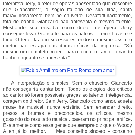
interpreta Jerry, diretor de óperas aposentado que descobre
que Giancarlo***, o sogro italiano de sua filha, canta
maravilhosamente bem no chuveiro. Desafortunadamente,
fora do banho, Giancarlo não apresenta o mesmo talento.
Mostrando sua ousadia como diretor de ópera, Jerry
consegue levar Giancarlo para os palcos – com chuveiro e
tudo. O tenor faz um sucesso estrondoso, mesmo assim o
diretor não escapa das duras críticas da imprensa: “Só
mesmo um completo imbecil para colocar o cantor tomando
banho enquanto se apresenta.”.
___
A interpretação é simples. Sem o chuveiro, Giancarlo
não conseguiria cantar bem. Todos os elogios dos críticos
ao cantor só foram possíveis graças ao talento, inteligência,
coragem do diretor. Sem Jerry, Giancarlo como tenor, aquela
maravilha musical, nunca existiria. Sem entender direito,
presos a brumas e preconceitos, os críticos, mesmo
gostando do resultado musical, bateram no principal artífice.
Exatamente como essa gente que
sempre
diz que o Woody
Allen já foi melhor.
___
Meu conselho sincero – conselho