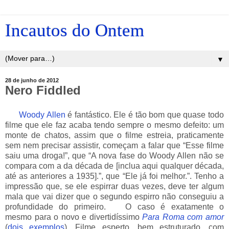
Incautos do Ontem
▼
28 de junho de 2012
Nero Fiddled
___
Woody Allen
é fantástico. Ele é tão bom que quase todo
filme que ele faz acaba tendo sempre o mesmo defeito: um
monte de chatos, assim que o filme estreia, praticamente
sem nem precisar assistir, começam a falar que “Esse filme
saiu uma droga!”, que “A nova fase do Woody Allen não se
compara com a da década de [inclua aqui qualquer década,
até as anteriores a 1935].”, que “Ele já foi melhor.”. Tenho a
impressão que, se ele espirrar duas vezes, deve ter algum
mala que vai dizer que o segundo espirro não conseguiu a
profundidade do primeiro.
___
O caso é exatamente o
mesmo para o novo e divertidíssimo
Para Roma com amor
(
dois
exemplos
). Filme esperto, bem estruturado, com