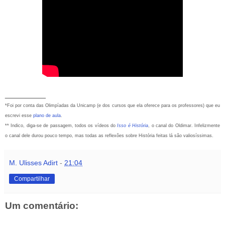
_________
*Foi por conta das Olimpíadas da Unicamp (e dos cursos que ela oferece para os professores) que eu
escrevi esse
plano de aula
.
** Indico, diga-se de passagem, todos os vídeos do
Isso é História
, o canal do Oldimar. Infelizmente
o canal dele durou pouco tempo, mas todas as reflexões sobre História feitas lá são valiosíssimas.
M. Ulisses Adirt
-
21:04
Compartilhar
Um comentário: