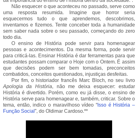
da importância do ensino de História dentro da sociedade.”.
___
Não esquecer o que aconteceu no passado, serve como
uma resposta resumida. Imagine que horror seria
esquecermos tudo o que aprendemos, descobrimos,
inventamos e fizemos. Tente conceber toda a humanidade
sem saber nada sobre o seu passado, começando do zero
todo dia.
___
O ensino de História pode servir para homenagear
pessoas e acontecimentos. Da mesma forma, pode servir
para criticá-las. Ensinar História é dar ferramentas para que
estudantes possam comparar o Hoje com o Ontem. É assim
que decisões podem ser bem tomadas, preconceitos
combatidos, conceitos questionados, injustiças desfeitas.
___
Por fim, o historiador francês Marc Bloch, no seu livro
Apologia da História
, não me deixa esquecer: estudar
História é divertido. Porém, como eu já disse, o ensino de
História serve para homenagear e, também, criticar. Sobre o
tema, então, indico o maravilhoso vídeo “
Isso é História –
Função Social
”, do Oldimar Cardoso.**