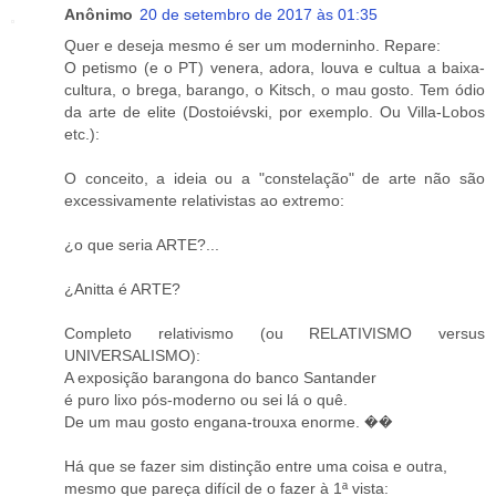
Anônimo
20 de setembro de 2017 às 01:35
Quer e deseja mesmo é ser um moderninho. Repare:
O petismo (e o PT) venera, adora, louva e cultua a baixa-
cultura, o brega, barango, o Kitsch, o mau gosto. Tem ódio
da arte de elite (Dostoiévski, por exemplo. Ou Villa-Lobos
etc.):
O conceito, a ideia ou a "constelação" de arte não são
excessivamente relativistas ao extremo:
¿o que seria ARTE?...
¿Anitta é ARTE?
Completo relativismo (ou RELATIVISMO versus
UNIVERSALISMO):
A exposição barangona do banco Santander
é puro lixo pós-moderno ou sei lá o quê.
De um mau gosto engana-trouxa enorme. ��
Há que se fazer sim distinção entre uma coisa e outra,
mesmo que pareça difícil de o fazer à 1ª vista: