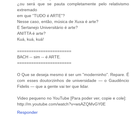
¿ou será que se pauta completamente pelo relativismo
extremado
em que “TUDO é ARTE”?
Nesse caso, então, música de Xuxa é arte?
E Sertanejo Universitário é arte?
ANITTA é arte?
Kuá, kuá, kuá!
=======================
BACH -- sim -- é ARTE.
=======================
O Que se deseja mesmo é ser um "moderninho". Repare. É
com esses doutorzinhos de universidade — o Gaudêncio
Fidelis — que a gente vai ter que lidar.
Vídeo pequeno no YouTube [Para poder ver, copie e cole]:
http://m.youtube.com/watch?v=wsAZQMvGY0E
Responder