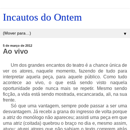
Incautos do Ontem
▼
5 de março de 2012
Ao vivo
___
Um dos grandes encantos do teatro é a chance única de
ver os atores, naquele momento, fazendo de tudo para
interpretar aquela peça, para aquele público. Como tudo
acontece ao vivo, o que está sendo visto naquela
oportunidade pode nunca mais se repetir. Mesmo sendo
ficção, a vida está sendo mostrada, escancarada, ali, na sua
frente.
___
Só que uma vantagem, sempre pode passar a ser uma
desvantagem. Já recebi a grana do ingresso de volta porque
a atriz do monólogo não apareceu; assisti uma peça em que
uma atriz (coitada) quebrou o braço no dia e, mesmo assim,
atuou; aturei atores que não sabiam o texto correrem atrás