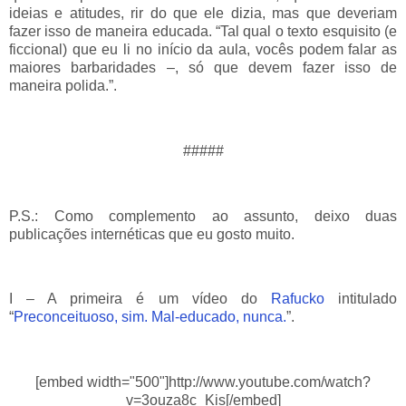
ideias e atitudes, rir do que ele dizia, mas que deveriam
fazer isso de maneira educada. “Tal qual o texto esquisito (e
ficcional) que eu li no início da aula, vocês podem falar as
maiores barbaridades –, só que devem fazer isso de
maneira polida.”.
#####
P.S.: Como complemento ao assunto, deixo duas
publicações internéticas que eu gosto muito.
I – A primeira é um vídeo do
Rafucko
intitulado
“
Preconceituoso, sim. Mal-educado, nunca.
”.
[embed width="500"]http://www.youtube.com/watch?
v=3ouza8c_Kis[/embed]