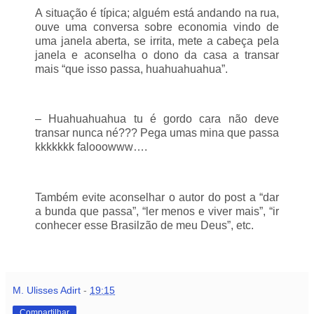
A situação é típica; alguém está andando na rua,
ouve uma conversa sobre economia vindo de
uma janela aberta, se irrita, mete a cabeça pela
janela e aconselha o dono da casa a transar
mais “que isso passa, huahuahuahua”.
– Huahuahuahua tu é gordo cara não deve
transar nunca né??? Pega umas mina que passa
kkkkkkk falooowww….
Também evite aconselhar o autor do post a “dar
a bunda que passa”, “ler menos e viver mais”, “ir
conhecer esse Brasilzão de meu Deus”, etc.
M. Ulisses Adirt
-
19:15
Compartilhar