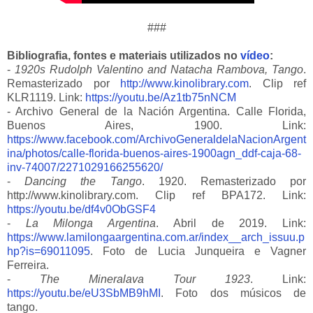
###
Bibliografia, fontes e materiais utilizados no
vídeo
:
-
1920s Rudolph Valentino and Natacha Rambova, Tango
.
Remasterizado por
http://www.kinolibrary.com
. Clip ref
KLR1119. Link:
https://youtu.be/Az1tb75nNCM
- Archivo General de la Nación Argentina. Calle Florida,
Buenos Aires, 1900. Link:
https://www.facebook.com/ArchivoGeneraldelaNacionArgent
ina/photos/calle-florida-buenos-aires-1900agn_ddf-caja-68-
inv-74007/2271029166255620/
-
Dancing the Tango
. 1920. Remasterizado por
http://www.kinolibrary.com. Clip ref BPA172. Link:
https://youtu.be/df4v0ObGSF4
-
La Milonga Argentina
. Abril de 2019. Link:
https://www.lamilongaargentina.com.ar/index__arch_issuu.p
hp?is=69011095
. Foto de Lucia Junqueira e Vagner
Ferreira.
-
The Mineralava Tour 1923
. Link:
https://youtu.be/eU3SbMB9hMI
. Foto dos músicos de
tango.