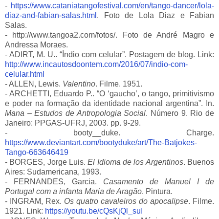
-
https://www.cataniatangofestival.com/en/tango-dancer/lola-
diaz-and-fabian-salas.html
. Foto de Lola Diaz e Fabian
Salas.
- http://www.tangoa2.com/fotos/. Foto de André Magro e
Andressa Moraes.
- ADIRT, M. U.. “Índio com celular”. Postagem de blog. Link:
http://www.incautosdoontem.com/2016/07/indio-com-
celular.html
- ALLEN, Lewis.
Valentino
. Filme. 1951.
- ARCHETTI, Eduardo P.. “O ‘gaucho’, o tango, primitivismo
e poder na formação da identidade nacional argentina”. In.
Mana – Estudos de Antropologia Social
. Número 9. Rio de
Janeiro: PPGAS-UFRJ, 2003. pp. 9-29.
- booty__duke. Charge.
https://www.deviantart.com/bootyduke/art/The-Batjokes-
Tango-663646419
- BORGES, Jorge Luis.
El Idioma de los Argentinos
. Buenos
Aires: Sudamericana, 1993.
- FERNANDES, Garcia.
Casamento de Manuel I de
Portugal com a infanta Maria de Aragão
. Pintura.
- INGRAM, Rex.
Os quatro cavaleiros do apocalipse
. Filme.
1921. Link:
https://youtu.be/cQsKjQl_suI