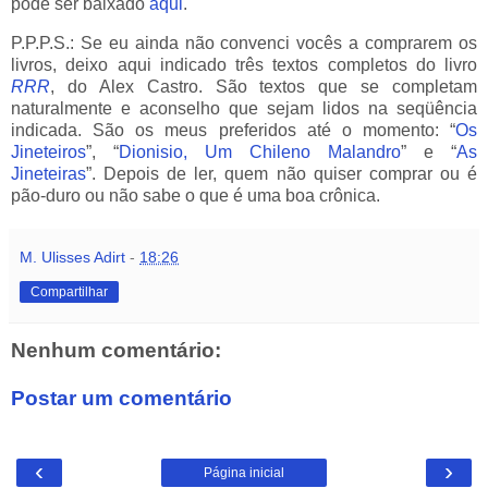
pode ser baixado
aqui
.
P.P.P.S.: Se eu ainda não convenci vocês a comprarem os
livros, deixo aqui indicado três textos completos do livro
RRR
, do Alex Castro. São textos que se completam
naturalmente e aconselho que sejam lidos na seqüência
indicada. São os meus preferidos até o momento: “
Os
Jineteiros
”, “
Dionisio, Um Chileno Malandro
” e “
As
Jineteiras
”. Depois de ler, quem não quiser comprar ou é
pão-duro ou não sabe o que é uma boa crônica.
M. Ulisses Adirt
-
18:26
Compartilhar
Nenhum comentário:
Postar um comentário
‹
›
Página inicial