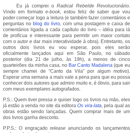
_____
Eu já comprei o
Radical Rebelde Revolucionário
.
Vindo em formato
e-book
, estou feliz de saber que vou
poder começar logo a leitura (e também fazer comentários e
perguntas no
blog do livro
, com uma postagem e caixa de
comentários ligada a cada capítulo do livro – idéia para lá
de profícua e interessante para permitir um maior contato
com o autor e dar mais interatividade à obra). Entretanto, os
outros dois livros eu vou esperar, pois eles serão
oficialmente lançados aqui em São Paulo, no sábado
posterior (dia 21 de julho, às 19h), a menos de cinco
quarteirões da minha casa, no
Bar Canto Madalena
(que eu
sempre chamei de “Canto da Vila” por algum motivo).
Esperar uma semana a mais vale a pena para que eu possa
conhecer dois autores que admiro muito e, é óbvio, para sair
com meus exemplares autografados.
P.S.: Quem tiver pressa e quiser logo os livros na mão, eles
já estão a venda no site da editora
Os vira-lata
, pela qual as
obras estão sendo lançadas. Quem comprar mais de um
dos livros ganha desconto.
P.P.S.: O engraçado
release
anunciando os lançamentos